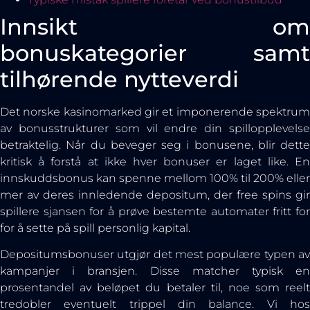
Innsikt om
bonuskategorier samt
tilhørende nytteverdi
Det norske kasinomarked gir et imponerende spektrum
av bonusstrukturer som vil endre din spillopplevelse
betraktelig. Når du beveger seg i bonusene, blir dette
kritisk å forstå at ikke hver bonuser er laget like. En
innskuddsbonus kan spenne mellom 100% til 200% eller
mer av deres innledende depositum, der free spins gir
spillere sjansen for å prøve bestemte automater fritt for
for å sette på spill personlig kapital.
Depositumsbonuser utgjør det mest populære typen av
kampanjer i bransjen. Disse matcher typisk en
prosentandel av beløpet du betaler til, noe som reelt
tredobler eventuelt trippel din balance. Vi hos