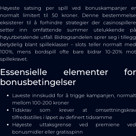
Høyeste satsing per spill ved bonuskampanjer er
normalt limitert til 50 kroner. Denne bestemmelse
eksisterer til å forhindre strategier der casinospillere
setter inn omfattende summer utelukkende på
høyutbetalende utfall. Bidragsandelen sprer seg i tillegg
betydelig blant spilleklasser – slots teller normalt med
100%, mens bordspill ofte bare bidrar 10-20% mot
spillekravet.
Essensielle elementer for
bonusbetingelser
Laveste innskudd for å trigge kampanjen, normalt
mellom 100-200 kroner
Tidskrav som krever at omsettningskrav
tilfredsstilles i løpet av definert tidsramme
Høyeste uttaksgrense ved premiene ved
bonusmidler eller gratisspinn