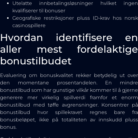
Utelatte innbetalingsløsninger hvilket ingen
kvalifiserer til bonuser
Geografiske restriksjoner pluss ID-krav hos norsk
casinospillere
Hvordan identifisere en
aller mest fordelaktige
bonustilbudet
Evaluering om bonuskvalitet rekker betydelig ut over
den momentane prosentandelen. En mindre
bonustilbud som har gunstige vilkår kommer til å gjerne
generere mer virkelig spillverdi framfor et enorm
bonustilbud med tøffe avgrensninger. Konsentrer på
bonustilbud hvor spillekravet regnes bare fra
bonusbeløpet, ikke på totaliteten av innskudd pluss
bonus.