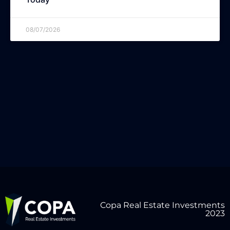
08/07/2026
Copa Real Estate Investments
2023