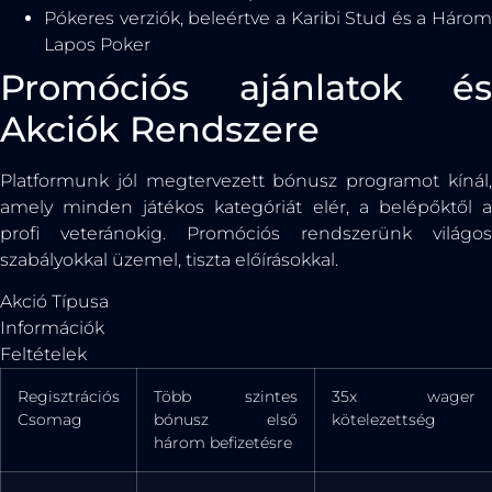
Pókeres verziók, beleértve a Karibi Stud és a Három
Lapos Poker
Promóciós ajánlatok és
Akciók Rendszere
Platformunk jól megtervezett bónusz programot kínál,
amely minden játékos kategóriát elér, a belépőktől a
profi veteránokig. Promóciós rendszerünk világos
szabályokkal üzemel, tiszta előírásokkal.
Akció Típusa
Információk
Feltételek
Regisztrációs
Több szintes
35x wager
Csomag
bónusz első
kötelezettség
három befizetésre