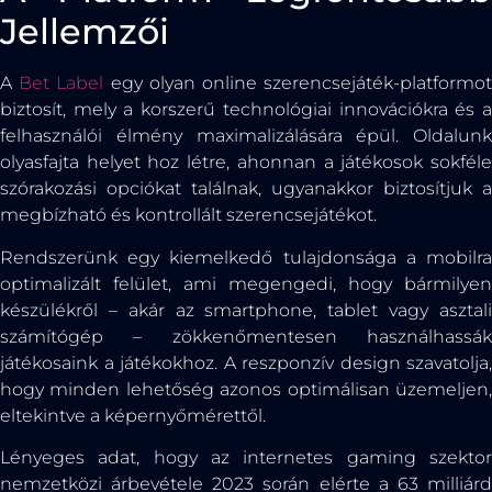
Jellemzői
A
Bet Label
egy olyan online szerencsejáték-platformo
biztosít, mely a korszerű technológiai innovációkra és a
felhasználói élmény maximalizálására épül. Oldalunk
olyasfajta helyet hoz létre, ahonnan a játékosok sokféle
szórakozási opciókat találnak, ugyanakkor biztosítjuk a
megbízható és kontrollált szerencsejátékot.
Rendszerünk egy kiemelkedő tulajdonsága a mobilra
optimalizált felület, ami megengedi, hogy bármilyen
készülékről – akár az smartphone, tablet vagy asztali
számítógép – zökkenőmentesen használhassák
játékosaink a játékokhoz. A reszponzív design szavatolja,
hogy minden lehetőség azonos optimálisan üzemeljen,
eltekintve a képernyőmérettől.
Lényeges adat, hogy az internetes gaming szektor
nemzetközi árbevétele 2023 során elérte a 63 milliárd