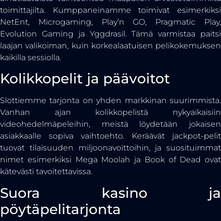
toimittajilta. Kumppaneinamme toimivat esimerkiksi
NetEnt, Microgaming, Play’n GO, Pragmatic Play,
Evolution Gaming ja Yggdrasil. Tämä varmistaa paitsi
laajan valikoiman, kuin korkealaatuisen pelikokemuksen
kaikilla sessiolla.
Kolikkopelit ja päävoitot
Slottiemme tarjonta on yhden markkinan suurimmista.
Vanhan ajan kolikkopelistä nykyaikaisiin
videohedelmäpeleihin, meistä löydetään jokaisen
asiakkaalle sopiva vaihtoehto. Keräävät jackpot-pelit
tuovat tilaisuuden miljoonavoittoihin, ja suosituimmat
nimet esimerkiksi Mega Moolah ja Book of Dead ovat
kätevästi tavoitettavissa.
Suora kasino ja
pöytäpelitarjonta