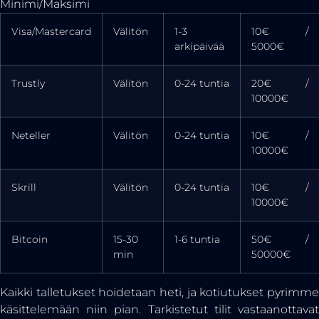
Minimi/Maksimi
Visa/Mastercard
Välitön
1-3
10€ /
arkipäivää
5000€
Trustly
Välitön
0-24 tuntia
20€ /
10000€
Neteller
Välitön
0-24 tuntia
10€ /
10000€
Skrill
Välitön
0-24 tuntia
10€ /
10000€
Bitcoin
15-30
1-6 tuntia
50€ /
min
50000€
Kaikki talletukset hoidetaan heti, ja kotiutukset pyrimme
käsittelemään niin pian. Tarkistetut tilit vastaanottavat