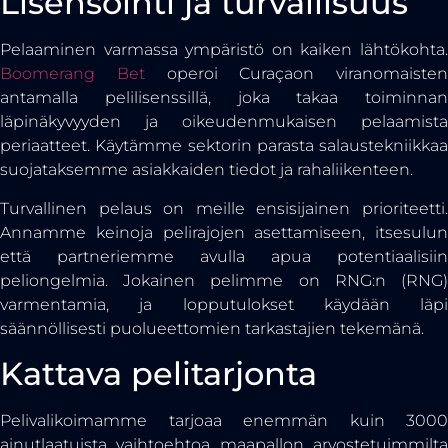
Lisensointi ja turvallisuus
Pelaaminen varmassa ympäristö on kaiken lähtökohta.
Boomerang Bet
operoi Curaçaon viranomaisten
antamalla pelilisenssillä, joka takaa toiminnan
läpinäkyvyyden ja oikeudenmukaisen pelaamista
periaatteet. Käytämme sektorin parasta salaustekniikkaa
suojataksemme asiakkaiden tiedot ja rahaliikenteen.
Turvallinen pelaus on meille ensisijainen prioriteetti.
Annamme keinoja pelirajojen asettamiseen, itsesulun
että partneriemme avulla apua potentiaalisiin
peliongelmia. Jokainen pelimme on RNG:n (RNG)
varmentamia, ja lopputulokset käydään läpi
säännöllisesti puolueettomien tarkastajien tekemänä.
Kattava pelitarjonta
Pelivalikoimamme tarjoaa enemmän kuin 3000
ainutlaatuista vaihtoehtoa maapallon arvostetuimmilta