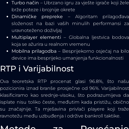
Turbo način
– Ubrzano igru za vješte igrače koji žel
brže poteze i brojnije okrete
Dinamičke prepreke
– Algoritam prilagođava
složenost na bazi vaših minulih performansi za
uravnoteženo doživljaj
Multiplayer elementi
– Globalna ljestvica bodov
koja se ažurira u realnom vremenu
Mobilna prilagodba
– Besprijekorno osjećaj na bilo
device ima besprijeko umanjenja funkcionalnosti
RTP i Varijabilnost
Ova teoretska RTP procenat glasi 96.8%, što našu
pozicionira iznad branše prosječne od 96%. Varijabilnost
klasificiramo kao srednje-visoku, što podrazumijeva da
isplate nisu toliko česte, međutim kada pristižu, obično
su značajnije. Ta mješavina privlači playere koji traže
ravnotežu među uzbuđenja i održive bankroll taktike.
Metode za Povećanje