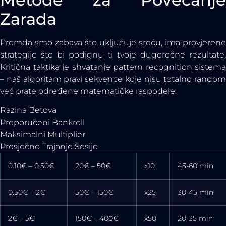
Zarada
Premda smo zabava što uključuje sreću, ima provjerene
strategije što bi podignu ti tvoje dugoročne rezultate.
Kritična taktika je shvatanje pattern recognition sistema
– naš algoritam pravi sekvence koje nisu totalno random
već prate određene matematičke raspodele.
Razina Betova
Preporučeni Bankroll
Maksimalni Multiplier
Prosječno Trajanje Sesije
0.10€ – 0.50€
20€ – 50€
x10
45-60 min
0.50€ – 2€
50€ – 150€
x25
30-45 min
2€ – 5€
150€ – 400€
x50
20-35 min