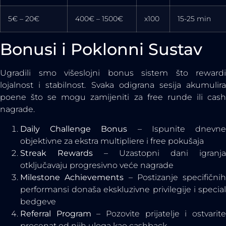
5€ – 20€
400€ – 1500€
x100
15-25 min
Bonusi i Poklonni Sustav
Ugradili smo višeslojni bonus sistem što rewardi
lojalnost i stabilnost. Svaka odigrana sesija akumulira
poene što se mogu zamijeniti za free runde ili cash
nagrade.
Daily Challenge Bonus
– Ispunite dnevn
objektivne za ekstra multipliere i free pokušaja
Streak Rewards
– Uzastopni dani igranja
otključavaju progresivno veće nagrade
Milestone Achievements
– Postizanje specifičnih
performansi donaša ekskluzivne privilegije i special
bedgeve
Referral Program
– Pozovite prijatelje i ostvarit
procenat od njih uloga kao cashback