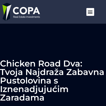
Chicken Road Dva:
Tvoja Najdraža Zabavna
Pustolovina s
Iznenadjujućim
Zaradama