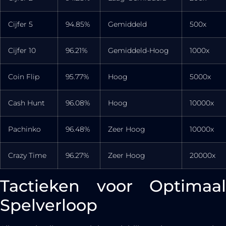
Cijfer 5
94.85%
Gemiddeld
500x
Cijfer 10
96.21%
Gemiddeld-Hoog
1000x
Coin Flip
95.77%
Hoog
5000x
Cash Hunt
96.08%
Hoog
10000x
Pachinko
96.48%
Zeer Hoog
10000x
Crazy Time
96.27%
Zeer Hoog
20000x
Tactieken voor Optimaal
Spelverloop