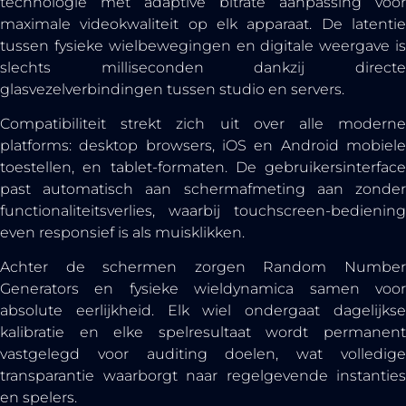
technologie met adaptive bitrate aanpassing voor
maximale videokwaliteit op elk apparaat. De latentie
tussen fysieke wielbewegingen en digitale weergave is
slechts milliseconden dankzij directe
glasvezelverbindingen tussen studio en servers.
Compatibiliteit strekt zich uit over alle moderne
platforms: desktop browsers, iOS en Android mobiele
toestellen, en tablet-formaten. De gebruikersinterface
past automatisch aan schermafmeting aan zonder
functionaliteitsverlies, waarbij touchscreen-bediening
even responsief is als muisklikken.
Achter de schermen zorgen Random Number
Generators en fysieke wieldynamica samen voor
absolute eerlijkheid. Elk wiel ondergaat dagelijkse
kalibratie en elke spelresultaat wordt permanent
vastgelegd voor auditing doelen, wat volledige
transparantie waarborgt naar regelgevende instanties
en spelers.