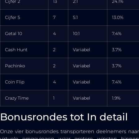
Cijfer 2
13
2:1
24.1%
Cijfer 5
7
5:1
13.0%
Getal 10
4
10:1
7.4%
Cash Hunt
2
Variabel
3.7%
Pachinko
2
Variabel
3.7%
Coin Flip
4
Variabel
7.4%
Crazy Time
1
Variabel
1.9%
Bonusrondes tot In detail
Onze vier bonusrondes transporteren deelnemers naar
virtuele omgevingen waar grotere winsten binnen