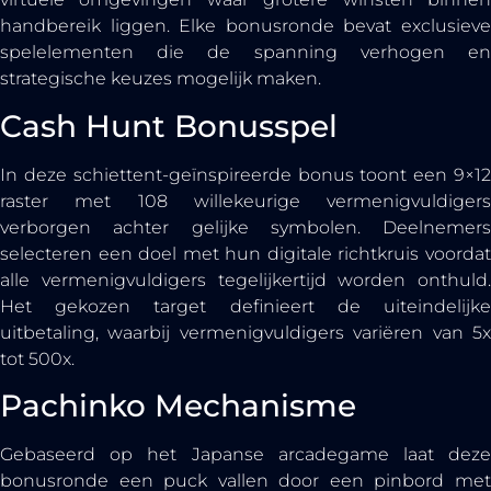
handbereik liggen. Elke bonusronde bevat exclusieve
spelelementen die de spanning verhogen en
strategische keuzes mogelijk maken.
Cash Hunt Bonusspel
In deze schiettent-geïnspireerde bonus toont een 9×12
raster met 108 willekeurige vermenigvuldigers
verborgen achter gelijke symbolen. Deelnemers
selecteren een doel met hun digitale richtkruis voordat
alle vermenigvuldigers tegelijkertijd worden onthuld.
Het gekozen target definieert de uiteindelijke
uitbetaling, waarbij vermenigvuldigers variëren van 5x
tot 500x.
Pachinko Mechanisme
Gebaseerd op het Japanse arcadegame laat deze
bonusronde een puck vallen door een pinbord met