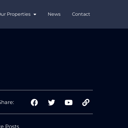
ur Properties
News
Contact
Share:
e Posts