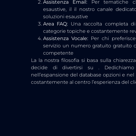
Assistenza Email:
Per tematiche ch
esaustive, il il nostro canale dedica
soluzioni esaustive
Area FAQ:
Una raccolta completa di re
categorie topiche e costantemente revis
Assistenza Vocale:
Per chi preferisce
servizio un numero gratuito gratuito 
competente
La la nostra filosofia si basa sulla chiarez
decide di divertirsi su . Dedichiamo
nell’espansione del database opzioni e nel
costantemente al centro l’esperienza del cl