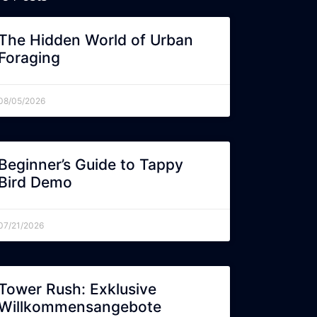
The Hidden World of Urban
Foraging
08/05/2026
Beginner’s Guide to Tappy
Bird Demo
07/21/2026
Tower Rush: Exklusive
Willkommensangebote