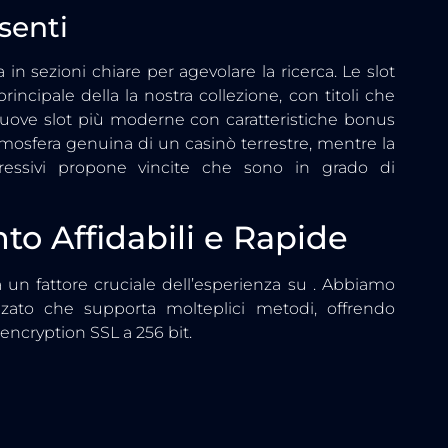
senti
n sezioni chiare per agevolare la ricerca. Le slot
ncipale della la nostra collezione, con titoli che
e nuove slot più moderne con caratteristiche bonus
atmosfera genuina di un casinò terrestre, mentre la
ressivi propone vincite che sono in grado di
to Affidabili e Rapide
un fattore cruciale dell’esperienza su . Abbiamo
nzato che supporta molteplici metodi, offrendo
encryption SSL a 256 bit.