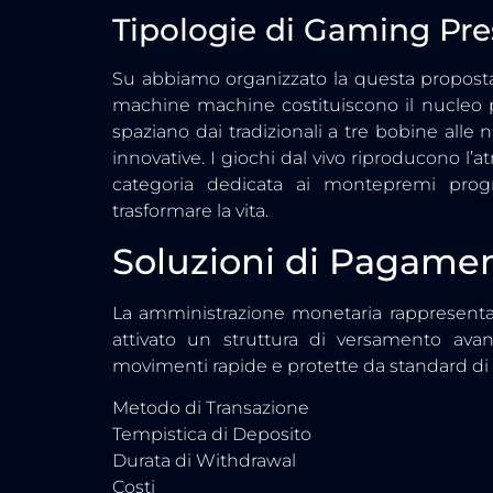
Tipologie di Gaming Pre
Su abbiamo organizzato la questa proposta i
machine machine costituiscono il nucleo pri
spaziano dai tradizionali a tre bobine all
innovative. I giochi dal vivo riproducono l’
categoria dedicata ai montepremi prog
trasformare la vita.
Soluzioni di Pagamen
La amministrazione monetaria rappresenta 
attivato un struttura di versamento ava
movimenti rapide e protette da standard di 
Metodo di Transazione
Tempistica di Deposito
Durata di Withdrawal
Costi