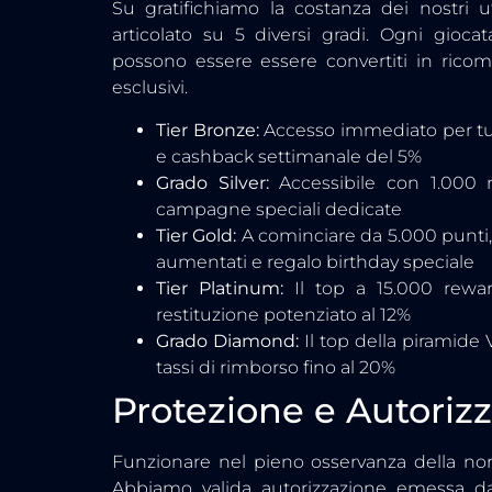
Su gratifichiamo la costanza dei nostri 
articolato su 5 diversi gradi. Ogni gioca
possono essere essere convertiti in ricomp
esclusivi.
Tier Bronze:
Accesso immediato per tutt
e cashback settimanale del 5%
Grado Silver:
Accessibile con 1.000 r
campagne speciali dedicate
Tier Gold:
A cominciare da 5.000 punti,
aumentati e regalo birthday speciale
Tier Platinum:
Il top a 15.000 reward
restituzione potenziato al 12%
Grado Diamond:
Il top della piramide V
tassi di rimborso fino al 20%
Protezione e Autorizz
Funzionare nel pieno osservanza della nor
Abbiamo valida autorizzazione emessa dal