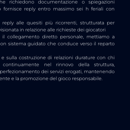
e richiedono documentazione o spiegazioni
to fornisce reply entro massimo sei h feriali con
ply alle quesiti più ricorrenti, strutturata per
ionata in relazione alle richieste dei giocatori
 il collegamento diretto personale, mettiamo a
con sistema guidato che conduce verso il reparto
za e sulla costruzione di relazioni durature con chi
 continuamente nel rinnovo della struttura,
 perfezionamento dei servizi erogati, mantenendo
iente e la promozione del gioco responsabile.