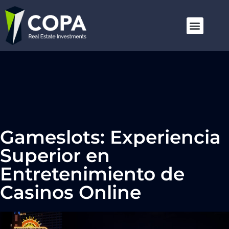
Gameslots: Experiencia
Superior en
Entretenimiento de
Casinos Online