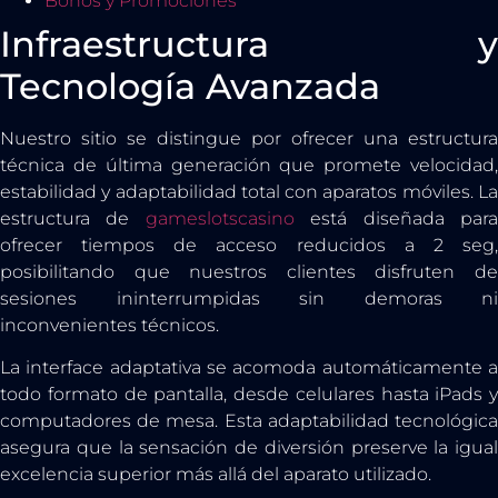
Bonos y Promociones
Infraestructura y
Tecnología Avanzada
Nuestro sitio se distingue por ofrecer una estructura
técnica de última generación que promete velocidad,
estabilidad y adaptabilidad total con aparatos móviles. La
estructura de
gameslotscasino
está diseñada par
ofrecer tiempos de acceso reducidos a 2 seg,
posibilitando que nuestros clientes disfruten de
sesiones ininterrumpidas sin demoras ni
inconvenientes técnicos.
La interface adaptativa se acomoda automáticamente a
todo formato de pantalla, desde celulares hasta iPads y
computadores de mesa. Esta adaptabilidad tecnológica
asegura que la sensación de diversión preserve la igual
excelencia superior más allá del aparato utilizado.