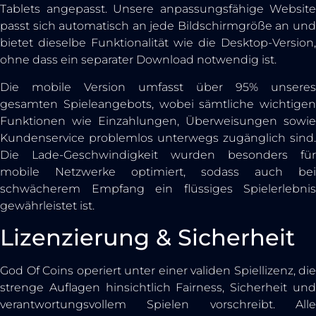
Tablets angepasst. Unsere anpassungsfähige Website
passt sich automatisch an jede Bildschirmgröße an und
bietet dieselbe Funktionalität wie die Desktop-Version,
ohne dass ein separater Download notwendig ist.
Die mobile Version umfasst über 95% unseres
gesamten Spieleangebots, wobei sämtliche wichtigen
Funktionen wie Einzahlungen, Überweisungen sowie
Kundenservice problemlos unterwegs zugänglich sind.
Die Lade-Geschwindigkeit wurden besonders für
mobile Netzwerke optimiert, sodass auch bei
schwächerem Empfang ein flüssiges Spielerlebnis
gewährleistet ist.
Lizenzierung & Sicherheit
God Of Coins operiert unter einer validen Spiellizenz, die
strenge Auflagen hinsichtlich Fairness, Sicherheit und
verantwortungsvollem Spielen vorschreibt. Alle