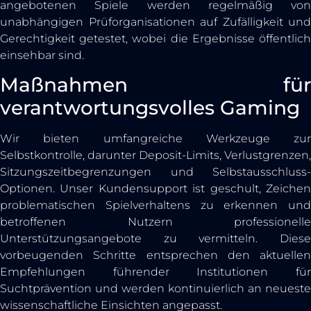
angebotenen Spiele werden regelmäßig von
unabhängigen Prüforganisationen auf Zufälligkeit und
Gerechtigkeit getestet, wobei die Ergebnisse öffentlich
einsehbar sind.
Maßnahmen für
verantwortungsvolles Gaming
Wir bieten umfangreiche Werkzeuge zur
Selbstkontrolle, darunter Deposit-Limits, Verlustgrenzen,
Sitzungszeitbegrenzungen und Selbstausschluss-
Optionen. Unser Kundensupport ist geschult, Zeichen
problematischen Spielverhaltens zu erkennen und
betroffenen Nutzern professionelle
Unterstützungsangebote zu vermitteln. Diese
vorbeugenden Schritte entsprechen den aktuellen
Empfehlungen führender Institutionen für
Suchtprävention und werden kontinuierlich an neueste
wissenschaftliche Einsichten angepasst.