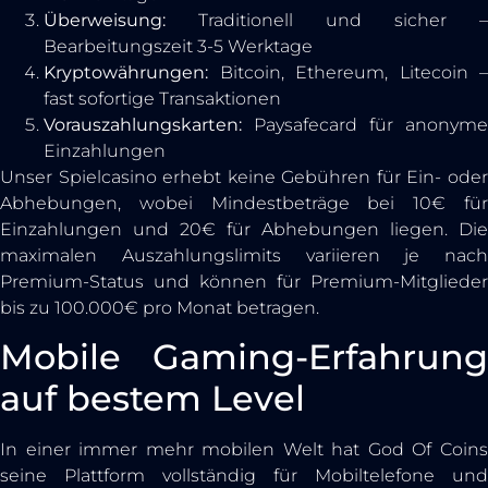
Überweisung:
Traditionell und sicher –
Bearbeitungszeit 3-5 Werktage
Kryptowährungen:
Bitcoin, Ethereum, Litecoin –
fast sofortige Transaktionen
Vorauszahlungskarten:
Paysafecard für anonyme
Einzahlungen
Unser Spielcasino erhebt keine Gebühren für Ein- oder
Abhebungen, wobei Mindestbeträge bei 10€ für
Einzahlungen und 20€ für Abhebungen liegen. Die
maximalen Auszahlungslimits variieren je nach
Premium-Status und können für Premium-Mitglieder
bis zu 100.000€ pro Monat betragen.
Mobile Gaming-Erfahrung
auf bestem Level
In einer immer mehr mobilen Welt hat God Of Coins
seine Plattform vollständig für Mobiltelefone und