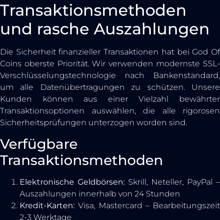
Transaktionsmethoden
und rasche Auszahlungen
Die Sicherheit finanzieller Transaktionen hat bei God Of
Coins oberste Priorität. Wir verwenden modernste SSL-
Verschlüsselungstechnologie nach Bankenstandard,
um alle Datenübertragungen zu schützen. Unsere
Kunden können aus einer Vielzahl bewährter
Transaktionsoptionen auswählen, die alle rigorosen
Sicherheitsprüfungen unterzogen worden sind.
Verfügbare
Transaktionsmethoden
Elektronische Geldbörsen:
Skrill, Neteller, PayPal –
Auszahlungen innerhalb von 24 Stunden
Kredit-Karten:
Visa, Mastercard – Bearbeitungszeit
2-3 Werktage