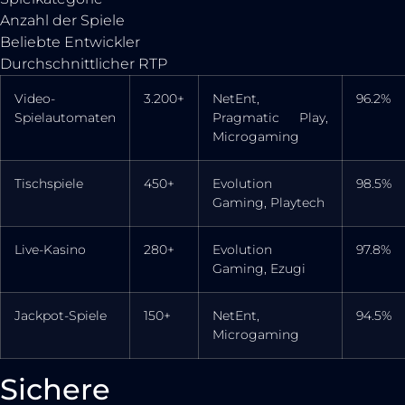
Anzahl der Spiele
Beliebte Entwickler
Durchschnittlicher RTP
Video-
3.200+
NetEnt,
96.2%
Spielautomaten
Pragmatic Play,
Microgaming
Tischspiele
450+
Evolution
98.5%
Gaming, Playtech
Live-Kasino
280+
Evolution
97.8%
Gaming, Ezugi
Jackpot-Spiele
150+
NetEnt,
94.5%
Microgaming
Sichere