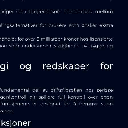
øsninger som fungerer som mellomledd mellom
ngsalternativer for brukere som ønsker ekstra
 handlet for over 6 milliarder kroner hos lisensierte
r, noe som understreker viktigheten av trygge og
ategi og redskaper for
undamental del av driftsfilosofien hos seriøse
genkontroll gir spillere full kontroll over egen
se funksjonene er designet for å fremme sunn
vaner.
nksjoner