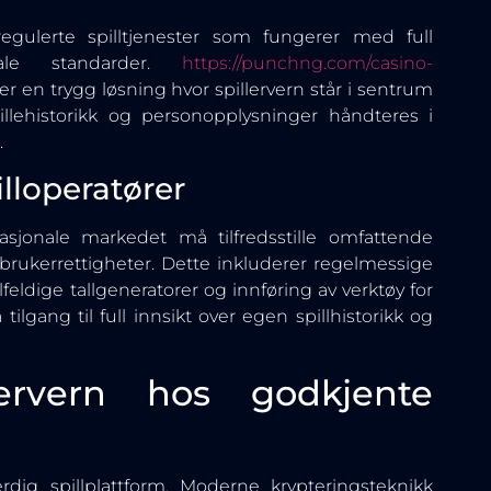
 regulerte spilltjenester som fungerer med full
nale standarder.
https://punchng.com/casino-
r en trygg løsning hvor spillervern står i sentrum
spillehistorikk og personopplysninger håndteres i
.
illoperatører
nasjonale markedet må tilfredsstille omfattende
forbrukerrettigheter. Dette inkluderer regelmessige
tilfeldige tallgeneratorer og innføring av verktøy for
a tilgang til full innsikt over egen spillhistorikk og
lervern hos godkjente
rdig spillplattform. Moderne krypteringsteknikk