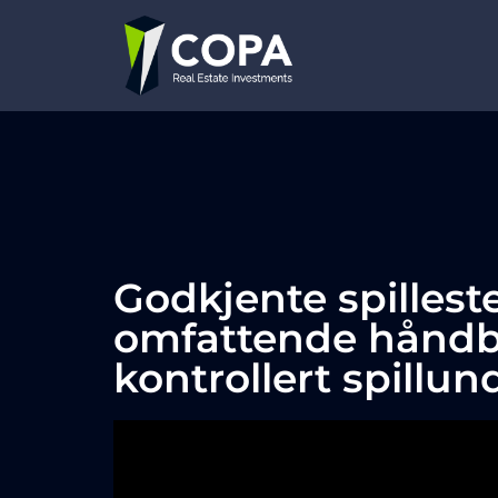
Godkjente spilleste
omfattende håndbo
kontrollert spillu