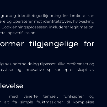
r grundig identitetsgodkjenning før brukere kan
ere og operatører mot identitetstyveri, hvitvasking
r. Godkjenningsprosessen inkluderer legitimasjon,
etalingsverifikasjon.
former tilgjengelige for
alg av underholdning tilpasset ulike preferanser og
klassiske og innovative spillkonsepter skapt av
levelse
ll med varierte temaer, funksjoner og
 alt fra simple fruktmaskiner til komplekse