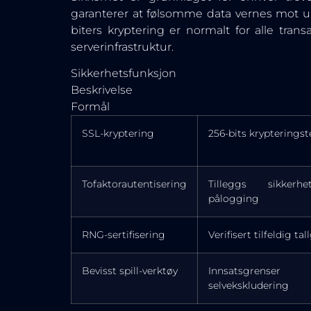
garanterer at følsomme data vernes mot uau
biters kryptering er normalt for alle tr
serverinfrastruktur.
Sikkerhetsfunksjon
Beskrivelse
Formål
SSL-kryptering
256-bits krypterings
Tofaktorautentisering
Tilleggs sikkerh
pålogging
RNG-sertifisering
Verifisert tilfeldig ta
Bevisst spill-verktøy
Innsatsgre
selvekskludering