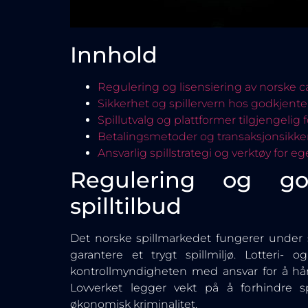
Innhold
Regulering og lisensiering av norske c
Sikkerhet og spillervern hos godkjente
Spillutvalg og plattformer tilgjengelig
Betalingsmetoder og transaksjonsikke
Ansvarlig spillstrategi og verktøy for e
Regulering og go
spilltilbud
Det norske spillmarkedet fungerer under s
garantere et trygt spillmiljø. Lotteri- 
kontrollmyndigheten med ansvar for å hån
Lovverket legger vekt på å forhindre 
økonomisk kriminalitet.