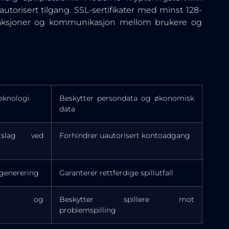
torisert tilgang. SSL-sertifikater med minst 128-
ansaksjoner og kommunikasjon mellom brukere og
teknologi
Beskytter persondata og økonomisk
data
etslag ved
Forhindrer uautorisert kontoadgang
llgenerering
Garanterer rettferdige spillutfall
nser og
Beskytter spillere mot
problemspilling