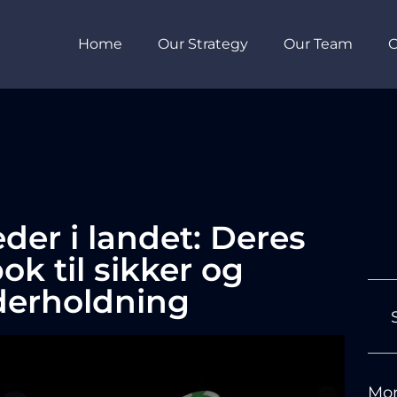
Home
Our Strategy
Our Team
O
der i landet: Deres
k til sikker og
nderholdning
Mor