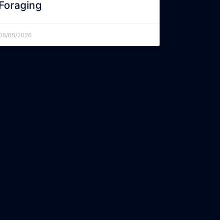
Foraging
08/05/2026