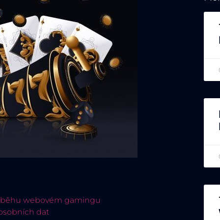
v průběhu webovém gamingu
 osobních dat