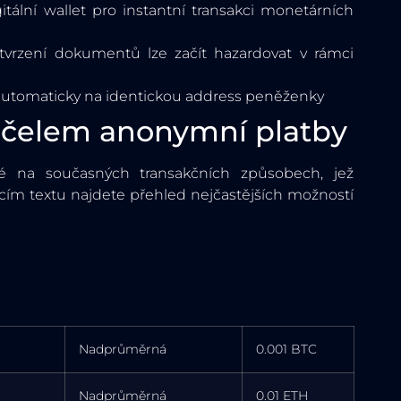
itální wallet pro instantní transakci monetárních
vrzení dokumentů lze začít hazardovat v rámci
automaticky na identickou address peněženky
účelem anonymní platby
lé na současných transakčních způsobech, jež
jícím textu najdete přehled nejčastějších možností
Nadprůměrná
0.001 BTC
Nadprůměrná
0.01 ETH