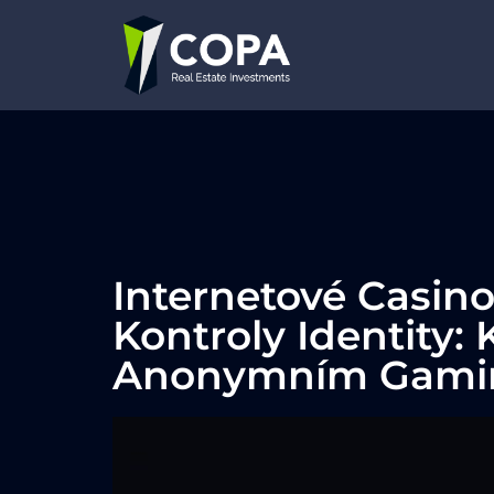
Internetové Casino
Kontroly Identity
Anonymním Gam