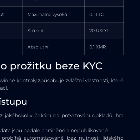
ut
Maximálně vysoká
0.1 LTC
Střední
20 USDT
Absolutní
0.1 XMR
ho prožitku beze KYC
vinné kontroly způsobuje zvláštní vlastnosti, které
ací.
ístupu
 jakéhokoliv čekání na potvrzování dokladů, hra
 data jsou nadále chráněné a nepublikované
probíhá automatizovaně bez nutnosti lidského