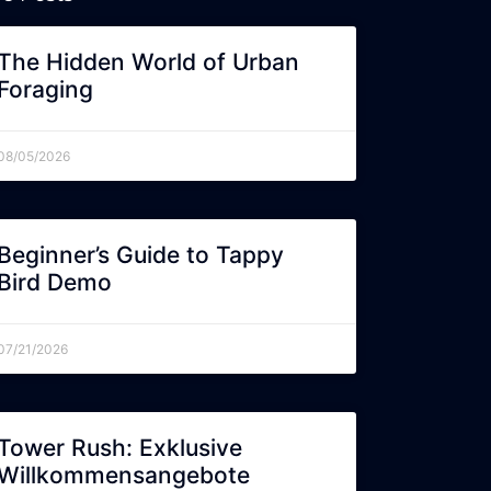
The Hidden World of Urban
Foraging
08/05/2026
Beginner’s Guide to Tappy
Bird Demo
07/21/2026
Tower Rush: Exklusive
Willkommensangebote