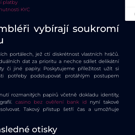
 platby
 nutnosti KYC
bléři vybírají soukromí
u
portálech, jež ctí diskrétnost vlastních hráčů.
álních dat za prioritu a nechce sdílet delikátní
 či jiné papíry. Poskytujeme příležitost užít si
osti potřeby podstupovat protáhlým postupem
utí rozmanitých papírů včetně dokladu identity,
rafií.
casino bez ověření bank id
nyní takové
olvovat. Takový přístup šetří čas a umožňuje
sledné otisky