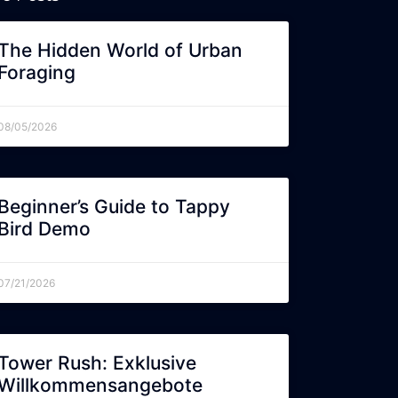
The Hidden World of Urban
Foraging
08/05/2026
Beginner’s Guide to Tappy
Bird Demo
07/21/2026
Tower Rush: Exklusive
Willkommensangebote