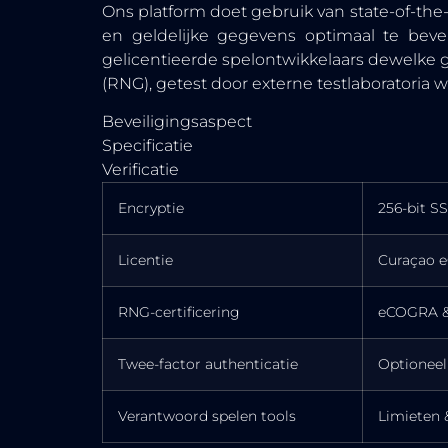
Ons platform doet gebruik van state-of-the
en geldelijke gegevens optimaal te beve
gelicentieerde spelontwikkelaars dewel
(RNG), getest door externe testlaboratoria
Beveiligingsaspect
Specificatie
Verificatie
Encryptie
256-bit S
Licentie
Curaçao 
RNG-certificering
eCOGRA &
Twee-factor authenticatie
Optioneel
Verantwoord spelen tools
Limieten &