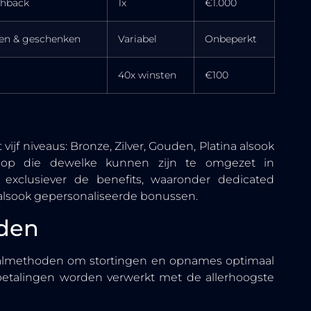
shback
1x
€1.000
sen & geschenken
Variabel
Onbeperkt
40x winsten
€100
ijf niveaus: Bronze, Zilver, Gouden, Platina alsook
n op die dewelke kunnen zijn te omgezet in
exclusiever de benefits, waaronder dedicated
lsook gepersonaliseerde bonussen.
eden
taalmethoden om stortingen en opnames optimaal
 betalingen worden verwerkt met de allerhoogste