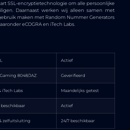
-art SSL-encryptietechnologie om alle persoonlijke
iligen. Daarnaast werken wij alleen samen met
ke gebruik maken met Random Nummer Generators
 waaronder eCOGRA en iTech Labs.
SL
Actief
eGaming 8048/JAZ
Geverifieerd
 iTech Labs
Maandelijks getest
 beschikbaar
Actief
 zelfuitsluiting
24/7 beschikbaar