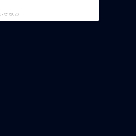
07/21/2026