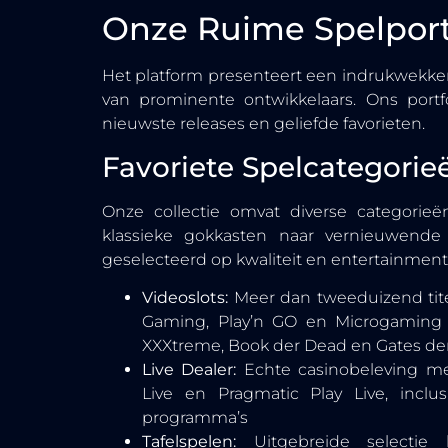
Onze Ruime Spelport
Het platform presenteert een indrukwekken
van prominente ontwikkelaars. Ons port
nieuwste releases en geliefde favorieten.
Favoriete Spelcategorie
Onze collectie omvat diverse categorie
klassieke gokkasten naar vernieuwende 
geselecteerd op kwaliteit en entertainment
Videoslots:
Meer dan tweeduizend titel
Gaming, Play’n GO en Microgaming St
XXXtreme, Book der Dead en Gates d
Live Dealer:
Echte casinobeleving met
Live en Pragmatic Play Live, inclus
programma’s
Tafelspelen:
Uitgebreide selectie k