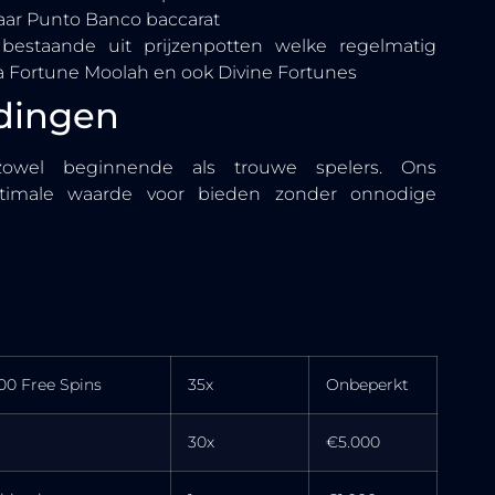
naar Punto Banco baccarat
bestaande uit prijzenpotten welke regelmatig
ga Fortune Moolah en ook Divine Fortunes
dingen
zowel beginnende als trouwe spelers. Ons
ptimale waarde voor bieden zonder onnodige
00 Free Spins
35x
Onbeperkt
30x
€5.000