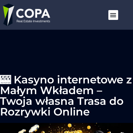
🎰 Kasyno internetowe z
Małym Wkładem –
Twoja własna Trasa do
Rozrywki Online