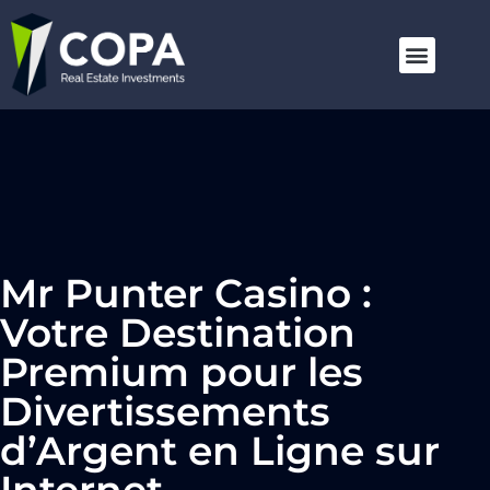
Mr Punter Casino :
Votre Destination
Premium pour les
Divertissements
d’Argent en Ligne sur