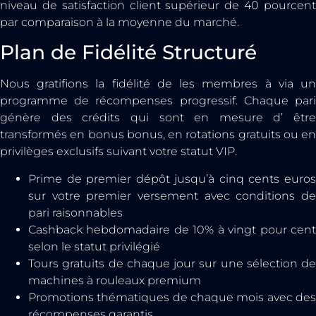
niveau de satisfaction client supérieur de 40 pourcent
par comparaison à la moyenne du marché.
Plan de Fidélité Structuré
Nous gratifions la fidélité de les membres à via un
programme de récompenses progressif. Chaque pari
génère des crédits qui sont en mesure d’ être
transformés en bonus bonus, en rotations gratuits ou en
privilèges exclusifs suivant votre statut VIP.
Prime de premier dépôt jusqu’à cinq cents euros
sur votre premier versement avec conditions de
pari raisonnables
Cashback hebdomadaire de 10% à vingt pour cent
selon le statut privilégié
Tours gratuits de chaque jour sur une sélection de
machines à rouleaux premium
Promotions thématiques de chaque mois avec des
récompenses garantis