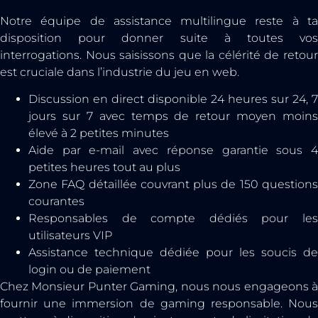
Notre équipe de assistance multilingue reste à ta
disposition pour donner suite à toutes vos
interrogations. Nous saisissons que la célérité de retour
est cruciale dans l’industrie du jeu en web.
Discussion en direct disponible 24 heures sur 24, 7
jours sur 7 avec temps de retour moyen moins
élevé à 2 petites minutes
Aide par e-mail avec réponse garantie sous 4
petites heures tout au plus
Zone FAQ détaillée couvrant plus de 150 questions
courantes
Responsables de compte dédiés pour les
utilisateurs VIP
Assistance technique dédiée pour les soucis de
login ou de paiement
Chez Monsieur Punter Gaming, nous nous engageons à
fournir une immersion de gaming responsable. Nous