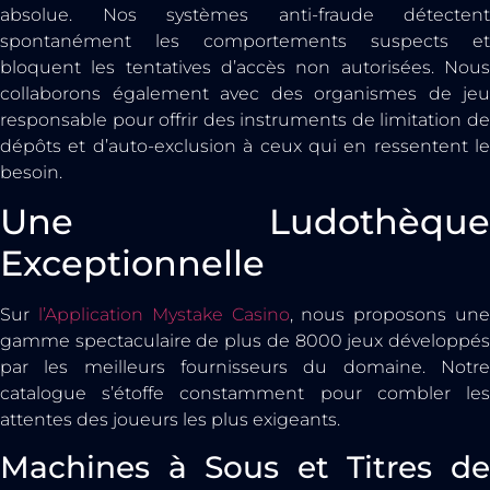
absolue. Nos systèmes anti-fraude détectent
spontanément les comportements suspects et
bloquent les tentatives d’accès non autorisées. Nous
collaborons également avec des organismes de jeu
responsable pour offrir des instruments de limitation de
dépôts et d’auto-exclusion à ceux qui en ressentent le
besoin.
Une Ludothèque
Exceptionnelle
Sur
l’Application Mystake Casino
, nous proposons un
gamme spectaculaire de plus de 8000 jeux développés
par les meilleurs fournisseurs du domaine. Notre
catalogue s’étoffe constamment pour combler les
attentes des joueurs les plus exigeants.
Machines à Sous et Titres de