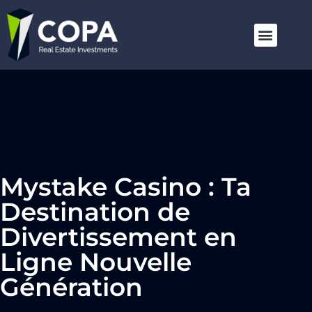
Mystake Casino : Ta
Destination de
Divertissement en
Ligne Nouvelle
Génération