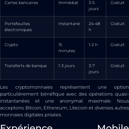
Cartes bancaires
Immédiat
3-5
Gratuit
jours
Portefeuilles
Instantané
24-48
Gratuit
électroniques
h
Crypto
15
1-2 h
Gratuit
minutes
Transferts de banque
1-3 jours
3-7
Gratuit
jours
Les cryptomonnaies représentent une option
particulièrement bénéfique avec des opérations quasi-
instantanées et une anonymat maximale. Nous
acceptons Bitcoin, Ethereum, Litecoin et diverses autres
monnaies digitales prisées.
Expérience Mobile