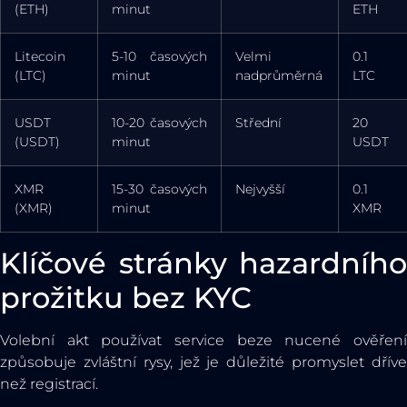
(ETH)
minut
ETH
Litecoin
5-10 časových
Velmi
0.1
(LTC)
minut
nadprůměrná
LTC
USDT
10-20 časových
Střední
20
(USDT)
minut
USDT
XMR
15-30 časových
Nejvyšší
0.1
(XMR)
minut
XMR
Klíčové stránky hazardního
prožitku bez KYC
Volební akt používat service beze nucené ověření
způsobuje zvláštní rysy, jež je důležité promyslet dříve
než registrací.