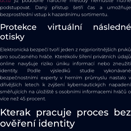
účtu
již podobné náročné metody nemusíte nutně
podstupovat. Daný přístup šetří čas a umožňuje
bezprostřední vstup k hazardnímu sortimentu.
Protekce virtuální následné
otisky
Elektronická bezpečí tvoří jeden z nejprioritnějších prvků
pro současného hráče. Kterékoliv šíření privátních údajů
online navyšuje riziko úniku informací nebo zneužití
identity. Podle výsledků studie vykonávané
bezpečnostními experty v herním průmyslu nastalo v
dřívějších letech k zvýšení kybernautických napadení
směřujících na úložiště s osobními informacemi hráčů o
více než 45 procent.
Kterak pracuje proces bez
ověření identity