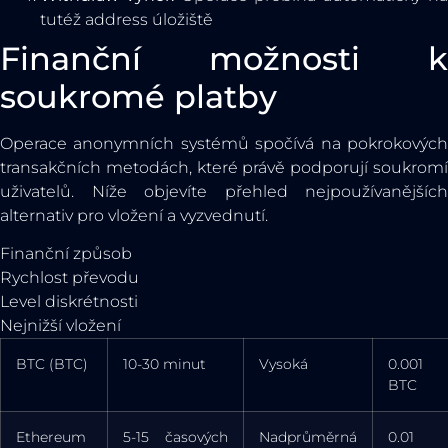
tutéž address úložiště
Finanční možnosti k
soukromé platby
Operace anonymních systémů spočívá na pokrokových
transakčních metodách, které právě podporují soukromí
uživatelů. Níže objevíte přehled nejpoužívanějších
alternativ pro vložení a vyzvednutí.
Finanční způsob
Rychlost převodu
Level diskrétnosti
Nejnižší vložení
BTC (BTC)
10-30 minut
Vysoká
0.001
BTC
Ethereum
5-15 časových
Nadprůměrná
0.01