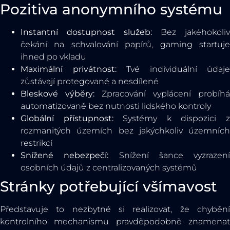
Pozitiva anonymního systému
Instantní dostupnost služeb:
Bez jakéhokoliv
čekání na schvalování papírů, gaming startuje
ihned po vkladu
Maximální privátnost:
Tvé individuální údaje
zůstávají protegované a nesdílené
Bleskové výběry:
Zpracování vyplácení probíhá
automatizovaně bez nutnosti lidského kontroly
Globální přístupnost:
Systémy k dispozici 
rozmanitých územích bez jakýchkoliv územních
restrikcí
Snížené nebezpečí:
Snížení šance vyzrazení
osobních údajů z centralizovaných systémů
Stránky potřebující všímavost
Představuje to nezbytné si realizovat, že chybění
kontrolního mechanismu pravděpodobně znamenat