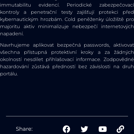
immutabilitu evidencí. Periodické zabezpečovací
kontroly a penetrační testy zajišťují protekci před
kybernautickým hrozbám. Cold peněženky úložiště pro
majoritu aktiv minimalizuje nebezpečí internetových
napadení.
Navrhujeme aplikovat bezpečná passwords, aktivovat
všechna přístupná protektivní kroky a za žádných
okolností nesdílet přihlašovací informace. Zodpovědné
hazardování zůstává předností bez závislosti na druh
portálu.
Share: