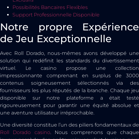
Possibilités Bancaires Flexibles
Support Professionnelle Disponible
Notre propre Expérience
de Jeu Exceptionnelle
Avec Roll Dorado, nous-mêmes avons développé une
solution qui redéfinit les standards du divertissement
virtuel. Le casino propose une collection
impressionnante comprenant en surplus de 3000
contenus soigneusement sélectionnés via des
fournisseurs les plus réputés de la branche. Chaque jeu
disponible sur notre plateforme a était testé
rigoureusement pour garantir une équité absolue et
une aventure utilisateur irréprochable.
Une diversité constitue l’un des piliers fondamentaux de
Roll Dorado casino
. Nous comprenons que chaqu