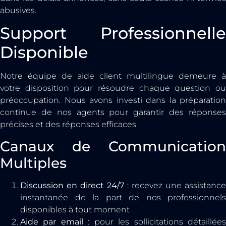
abusives.
Support Professionnelle
Disponible
Notre équipe de aide client multilingue demeure à
votre disposition pour résoudre chaque question ou
préoccupation. Nous avons investi dans la préparation
continue de nos agents pour garantir des réponses
précises et des réponses efficaces.
Canaux de Communication
Multiples
Discussion en direct 24/7
: recevez une assistance
instantanée de la part de nos professionnels
disponibles à tout moment
Aide par email
: pour les sollicitations détaillée