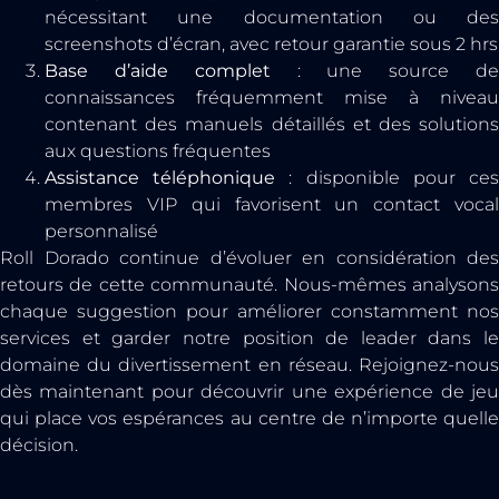
nécessitant une documentation ou des
screenshots d’écran, avec retour garantie sous 2 hrs
Base d’aide complet
: une source d
connaissances fréquemment mise à niveau
contenant des manuels détaillés et des solutions
aux questions fréquentes
Assistance téléphonique
: disponible pour ce
membres VIP qui favorisent un contact vocal
personnalisé
Roll Dorado continue d’évoluer en considération des
retours de cette communauté. Nous-mêmes analysons
chaque suggestion pour améliorer constamment nos
services et garder notre position de leader dans le
domaine du divertissement en réseau. Rejoignez-nous
dès maintenant pour découvrir une expérience de jeu
qui place vos espérances au centre de n’importe quelle
décision.