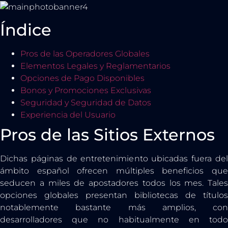
Índice
Pros de las Operadores Globales
Elementos Legales y Reglamentarios
Opciones de Pago Disponibles
Bonos y Promociones Exclusivas
Seguridad y Seguridad de Datos
Experiencia del Usuario
Pros de las Sitios Externos
Dichas páginas de entretenimiento ubicadas fuera del
ámbito español ofrecen múltiples beneficios que
seducen a miles de apostadores todos los mes. Tales
opciones globales presentan bibliotecas de títulos
notablemente bastante más amplios, con
desarrolladores que no habitualmente en todo