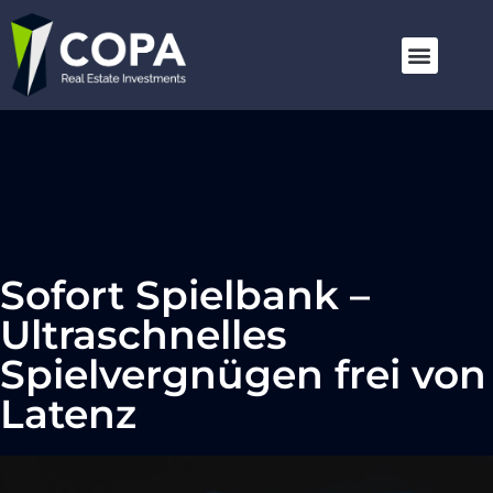
Sofort Spielbank –
Ultraschnelles
Spielvergnügen frei von
Latenz