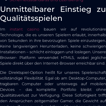
Unmittelbarer Einstieg zu
Qualitätsspielen
Im
instant casino
bauen wir auf revolutionäre
Technologie, die es unseren Spielern erlaubt, innerhalb
von Sekunden in ihre bevorzugten Spiele einzusteigen.
Keine langwierigen Herunterladen, keine schwierigen
Installationen – schlicht einloggen und loslegen. Unsere
Browser- Platform verwendet HTML5, wobei jegliche
Spiele direkt über den Internet-Browser erreichbar sind.
Die Direktspiel-Option heißt für unseres Spielerschaft
vollständige Flexibilität. Egal ob am Desktop-Computer,
tragbaren Computer oder unterwegs auf mobilen
Devices – das komplette Portfolio bleibt ohne
Qualitätsverlust zur Verfügung. Diese Sofortigkeit trifft
den Ansprüchen zeitgemäßer Gamer, die Gewicht auf