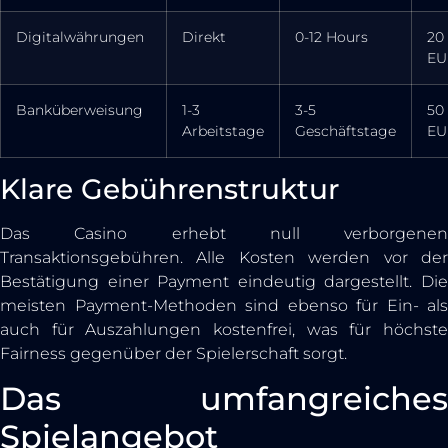
Digitalwährungen
Direkt
0-12 Hours
20
EU
Banküberweisung
1-3
3-5
50
Arbeitstage
Geschäftstage
EU
Klare Gebührenstruktur
Das Casino erhebt null verborgenen
Transaktionsgebühren. Alle Kosten werden vor der
Bestätigung einer Payment eindeutig dargestellt. Die
meisten Payment-Methoden sind ebenso für Ein- als
auch für Auszahlungen kostenfrei, was für höchste
Fairness gegenüber der Spielerschaft sorgt.
Das umfangreiches
Spielangebot