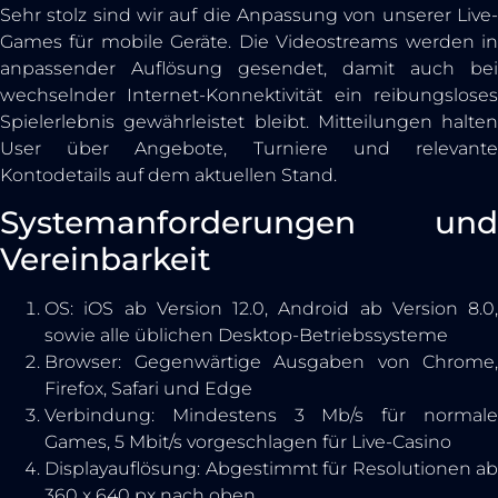
Sehr stolz sind wir auf die Anpassung von unserer Live-
Games für mobile Geräte. Die Videostreams werden in
anpassender Auflösung gesendet, damit auch bei
wechselnder Internet-Konnektivität ein reibungsloses
Spielerlebnis gewährleistet bleibt. Mitteilungen halten
User über Angebote, Turniere und relevante
Kontodetails auf dem aktuellen Stand.
Systemanforderungen und
Vereinbarkeit
OS: iOS ab Version 12.0, Android ab Version 8.0,
sowie alle üblichen Desktop-Betriebssysteme
Browser: Gegenwärtige Ausgaben von Chrome,
Firefox, Safari und Edge
Verbindung: Mindestens 3 Mb/s für normale
Games, 5 Mbit/s vorgeschlagen für Live-Casino
Displayauflösung: Abgestimmt für Resolutionen ab
360 x 640 px nach oben