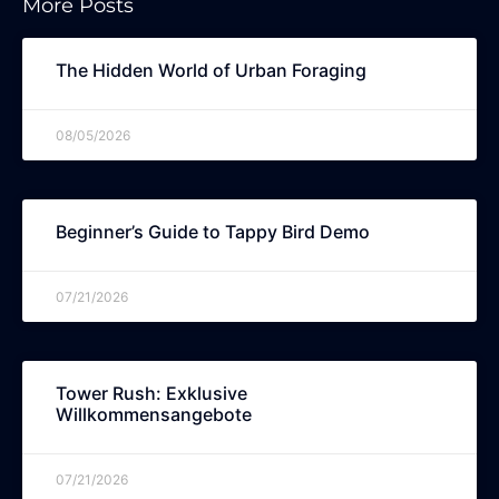
More Posts
The Hidden World of Urban Foraging
08/05/2026
Beginner’s Guide to Tappy Bird Demo
07/21/2026
Tower Rush: Exklusive
Willkommensangebote
07/21/2026