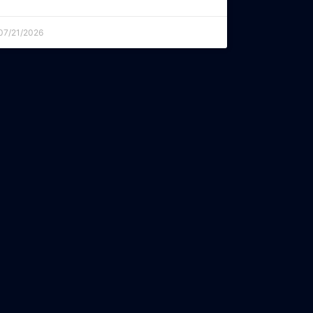
07/21/2026