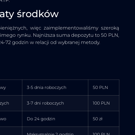
RTP.
łaty środków
ieniężnych, więc zaimplementowaliśmy szeroką
mego rynku. Najniższa suma depozytu to 50 PLN,
4-72 godzin w relacji od wybranej metody.
owy
3-5 dnia roboczych
50 PLN
czych
3-7 dni roboczych
100 PLN
owo
Do 24 godzin
50 zł
Maksymalnie 2 godzin
100 PLN