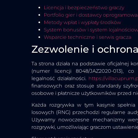
Licencja i bezpieczeństwo graczy
Portfolio gier i dostawcy oprogramowa
Metody wpłat i wypłaty środków
System bonusów i system lojalnościo
Wsparcie techniczne i serwis gracza
Zezwolenie i ochrona
Ta strona działa na podstawie oficjalnej k
(numer licencji 8048/JAZ2020-013), co
legalność działalności.
https://villacuprum.p
finansowych oraz stosuje standardy szyfr
osobowe i płatnicze użytkowników przed
Każda rozgrywka w tym kasynie spełnia 
losowych (RNG) przechodzi regularne audyt
Używamy nowoczesne mechanizmy weryfik
rozgrywki, umożliwiając graczom ustawieni