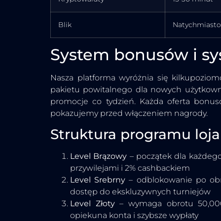
Blik
Natychmiast
System bonusów i sy
Nasza platforma wyróżnia się kilkupozi
pakietu powitalnego dla nowych użytkowni
promocje co tydzień. Każda oferta bonus
pokazujemy przed włączeniem nagrody.
Struktura programu loj
Level Brązowy
– początek dla każdeg
przywilejami i 2% cashbackiem
Level Srebrny
– odblokowanie po obro
dostęp do ekskluzywnych turniejów
Level Złoty
– wymaga obrotu 50,000
opiekuna konta i szybsze wypłaty