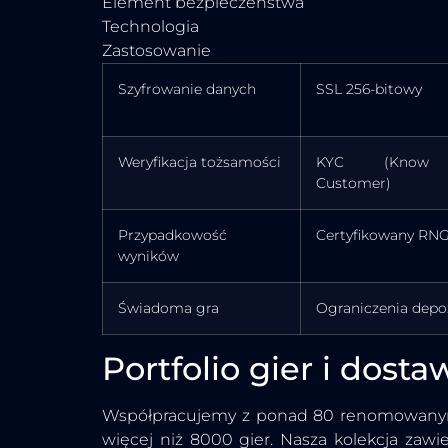
Element bezpieczeństwa
Technologia
Zastosowanie
Szyfrowanie danych
SSL 256-bitowy
Weryfikacja tożsamości
KYC (Know 
Customer)
Przypadkowość
Certyfikowany RN
wyników
Świadoma gra
Ograniczenia dep
Portfolio gier i dos
Współpracujemy z ponad 80 renomowanymi
więcej niż 8000 gier. Nasza kolekcja zawie