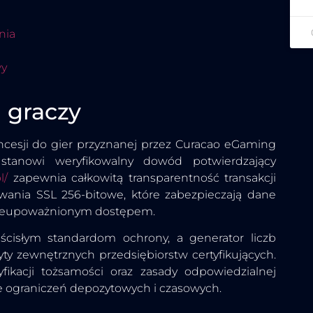
nia
wy
 graczy
oncesji do gier przyznanej przez Curacao eGaming
 stanowi weryfikowalny dowód potwierdzający
l/
zapewnia całkowitą transparentność transakcji
owania SSL 256-bitowe, które zabezpieczają dane
 nieupoważnionym dostępem.
ścisłym standardom ochrony, a generator liczb
y zewnętrznych przedsiębiorstw certyfikujących.
acji tożsamości oraz zasady odpowiedzialnej
e ograniczeń depozytowych i czasowych.