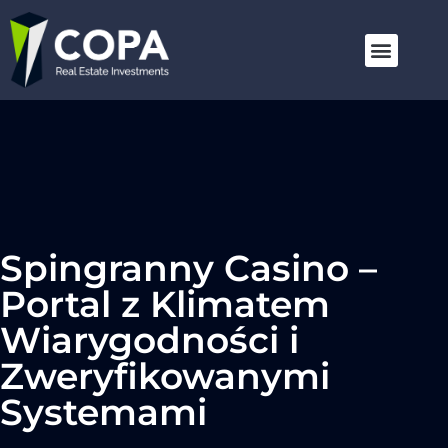
Spingranny Casino –
Portal z Klimatem
Wiarygodności i
Zweryfikowanymi
Systemami