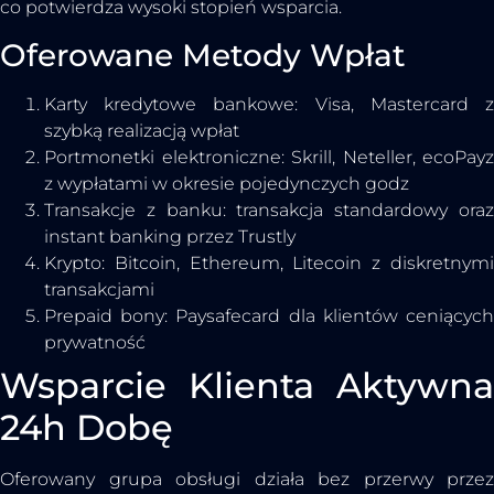
co potwierdza wysoki stopień wsparcia.
Oferowane Metody Wpłat
Karty kredytowe bankowe: Visa, Mastercard z
szybką realizacją wpłat
Portmonetki elektroniczne: Skrill, Neteller, ecoPayz
z wypłatami w okresie pojedynczych godz
Transakcje z banku: transakcja standardowy oraz
instant banking przez Trustly
Krypto: Bitcoin, Ethereum, Litecoin z diskretnymi
transakcjami
Prepaid bony: Paysafecard dla klientów ceniących
prywatność
Wsparcie Klienta Aktywna
24h Dobę
Oferowany grupa obsługi działa bez przerwy przez