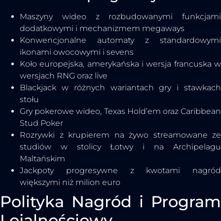
Maszyny wideo z rozbudowanymi funkcjami
dodatkowymi i mechanizmem megaways
Konwencjonalne automaty z standardowymi
ikonami owocowymi i sevens
Koło europejska, amerykańska i wersja francuska w
wersjach RNG oraz live
Blackjack w różnych wariantach gry i stawkach
stołu
Gry pokerowe wideo, Texas Hold’em oraz Caribbean
Stud Poker
Rozrywki z krupierem na żywo streamowane ze
studiów w stolicy Łotwy i na Archipelagu
Maltańskim
Jackpoty progresywne z kwotami nagród
większymi niż milion euro
Polityka Nagród i Program
Lojalnościowy