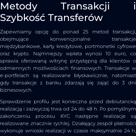
Metody Transakcji i
Szybkość Transferów
Zapewniamy opcję do ponad 25 metod transakcji,
obejmujące konwencjonalne transakcje
międzybankowe, karty kredytowe, portmonetki cyfrowe
oraz krypto. Najmniejszy wpłata wynosi 10 euro, co
sprawia oferowaną witrynę przystępną dla klientów o
odmiennych możliwościach finansowych. Transakcje w
e-portfelach są realizowane błyskawicznie, natomiast
gdy transakcje z banku zdarzają się zająć do 3 dni
biznesowych.
Sprawdzenie profilu jest konieczna przed debiutancką
realizacją i zazwyczaj trwa od 24 do 48 h. Po pomyślnym
zakończeniu procesu KYC następne realizacje są
realizowane znacznie rychlej. Działający zespół płatności
wykonuje wnioski realizacji w czasie maksymalnie 24 h,