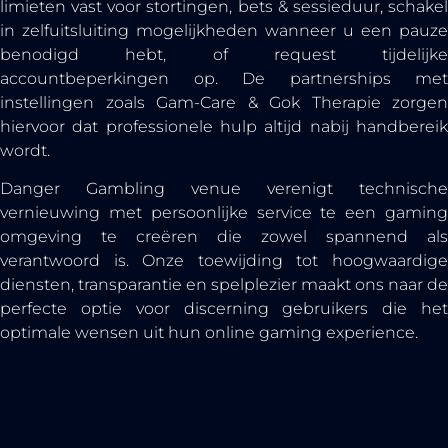
limieten vast voor stortingen, bets & sessieduur, schakel
in zelfuitsluiting mogelijkheden wanneer u een pauze
benodigd hebt, of request tijdelijke
accountbeperkingen op. De partnerships met
instellingen zoals Gam-Care & Gok Therapie zorgen
hiervoor dat professionele hulp altijd nabij handbereik
wordt.
Danger Gambling venue verenigt technische
vernieuwing met persoonlijke service te een gaming
omgeving te creëren die zowel spannend als
verantwoord is. Onze toewijding tot hoogwaardige
diensten, transparantie en spelplezier maakt ons naar de
perfecte optie voor discerning gebruikers die het
optimale wensen uit hun online gaming experience.