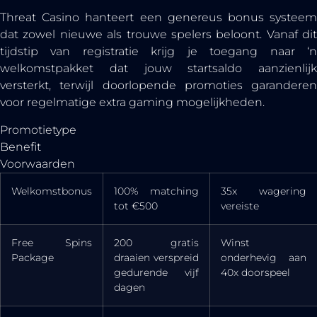
Threat Casino hanteert een genereus bonus systeem
dat zowel nieuwe als trouwe spelers beloont. Vanaf dit
tijdstip van registratie krijg je toegang naar ‘n
welkomstpakket dat jouw startsaldo aanzienlijk
versterkt, terwijl doorlopende promoties garanderen
voor regelmatige extra gaming mogelijkheden.
Promotietype
Benefit
Voorwaarden
Welkomstbonus
100% matching
35x wagering
tot €500
vereiste
Free Spins
200 gratis
Winst
Package
draaien verspreid
onderhevig aan
gedurende vijf
40x doorspeel
dagen