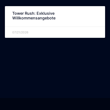
Tower Rush: Exklusive
Willkommensangebote
07/21/2026