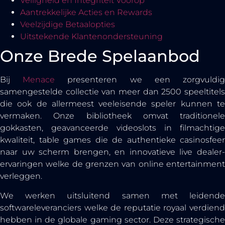
Veiligheid en Integriteit Voorop
Aantrekkelijke Acties en Rewards
Veelzijdige Betaalopties
Uitstekende Klantenondersteuning
Onze Brede Spelaanbod
Bij
Menace
presenteren we een zorgvuldi
samengestelde collectie van meer dan 2500 speeltitels
die ook de allermeest veeleisende speler kunnen te
vermaken. Onze bibliotheek omvat traditionele
gokkasten, geavanceerde videoslots in filmachtige
kwaliteit, table games die de authentieke casinosfeer
naar uw scherm brengen, en innovatieve live dealer-
ervaringen welke de grenzen van online entertainment
verleggen.
We werken uitsluitend samen met leidende
softwareleveranciers welke de reputatie royaal verdiend
hebben in de globale gaming sector. Deze strategische