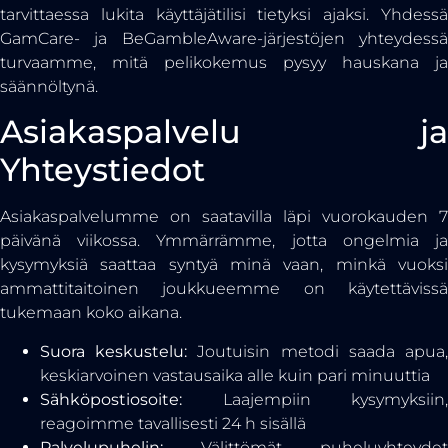
tarvittaessa lukita käyttäjätilisi tietyksi ajaksi. Yhdessä
GamCare- ja BeGambleAware-järjestöjen yhteydessä
turvaamme, mitä pelikokemus pysyy hauskana ja
säännöltynä.
Asiakaspalvelu ja
Yhteystiedot
Asiakaspalvelumme on saatavilla läpi vuorokauden 7
päivänä viikossa. Ymmärrämme, jotta ongelmia ja
kysymyksiä saattaa syntyä minä vaan, minkä vuoksi
ammattitaitoinen joukkueemme on käytettävissä
tukemaan koko aikana.
Suora keskustelu:
Joutuisin metodi saada apua
keskiarvoinen vastausaika alle kuin pari minuuttia
Sähköpostiosoite:
Laajempiin kysymyksiin,
reagoimme tavallisesti 24 h sisällä
Palvelupuhelin:
Välittömät puheluyhteydet