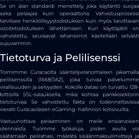
Se on alan standardi menettely, joka käytäntö suojaa
sekä pelaajaa kuin operaattoria. Vahvistusprosessi
tarvitsee henkilöllisyystodistuksen kuin myös tarvittavan
osoitetodistuksen lähettämisen. Kun käyttäjätili on
vahvistettu, seuraavat rahansiirrot käsitellään selvästi
sujuvammin.
Tietoturva ja Pelilisenssi
Toimimme Curacaolta sääntelyviranomaisen jakamalla
pelilisenssillä (1668/JAZ), joka turvaa palvelumme
virallisuuden ja selvyyden. Kokolle datasi on turvattu 128-
bittisillä SSL-salauksella, mikä kohtaa pankkisektorin
tietoturvaa. Se vahvistettu fakta on todennettavissa
vieralti Curacaolaisen eGaming -hallinnon kotisivuilta.
Vastuunottava pelaaminen on meile ensiarvoisen
olennaista. Tuomme työkaluja, joiden avulla voi
säätämään pelirahasi, määrätä sisäänmaksulimiittejä ja