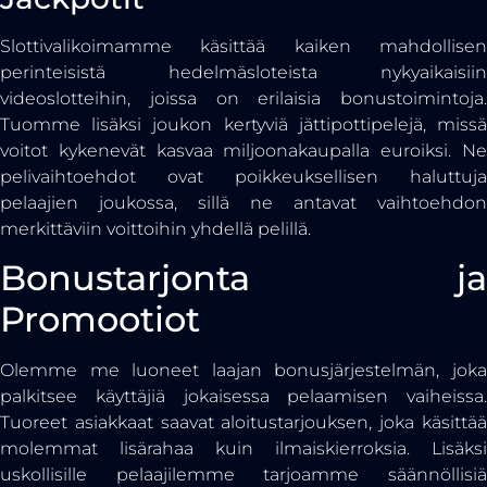
Slottivalikoimamme käsittää kaiken mahdollisen
perinteisistä hedelmäsloteista nykyaikaisiin
videoslotteihin, joissa on erilaisia bonustoimintoja.
Tuomme lisäksi joukon kertyviä jättipottipelejä, missä
voitot kykenevät kasvaa miljoonakaupalla euroiksi. Ne
pelivaihtoehdot ovat poikkeuksellisen haluttuja
pelaajien joukossa, sillä ne antavat vaihtoehdon
merkittäviin voittoihin yhdellä pelillä.
Bonustarjonta ja
Promootiot
Olemme me luoneet laajan bonusjärjestelmän, joka
palkitsee käyttäjiä jokaisessa pelaamisen vaiheissa.
Tuoreet asiakkaat saavat aloitustarjouksen, joka käsittää
molemmat lisärahaa kuin ilmaiskierroksia. Lisäksi
uskollisille pelaajilemme tarjoamme säännöllisiä