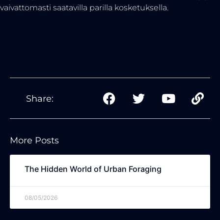
vaivattomasti saatavilla parilla kosketuksella.
Share:
More Posts
The Hidden World of Urban Foraging
08/05/2026