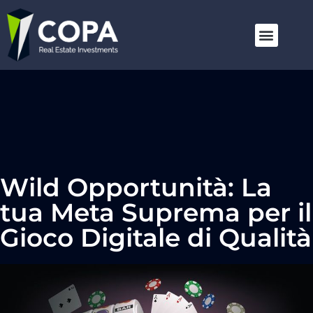
Wild Opportunità: La
tua Meta Suprema per il
Gioco Digitale di Qualità