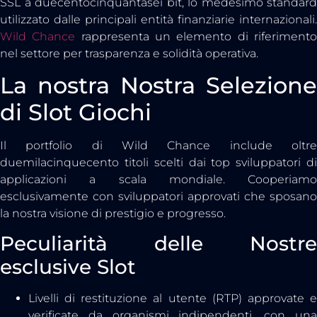
SSL a duecentocinquantasei bit, lo medesimo standard
utilizzato dalle principali entità finanziarie internazionali.
Wild Chance
rappresenta un elemento di riferiment
nel settore per trasparenza e solidità operativa.
La nostra Nostra Selezione
di Slot Giochi
Il portfolio di Wild Chance include oltre
duemilacinquecento titoli scelti dai top sviluppatori di
applicazioni a scala mondiale. Cooperiamo
esclusivamente con sviluppatori approvati che sposano
la nostra visione di prestigio e progresso.
Peculiarità delle Nostre
esclusive Slot
Livelli di restituzione al utente (RTP) approvate e
verificate da organismi indipendenti, con una