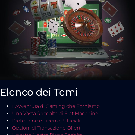
Elenco dei Temi
L’Avventura di Gaming che Forniamo
Una Vasta Raccolta di Slot Macchine
Protezione e Licenze Ufficiali
Opzioni di Transazione Offerti