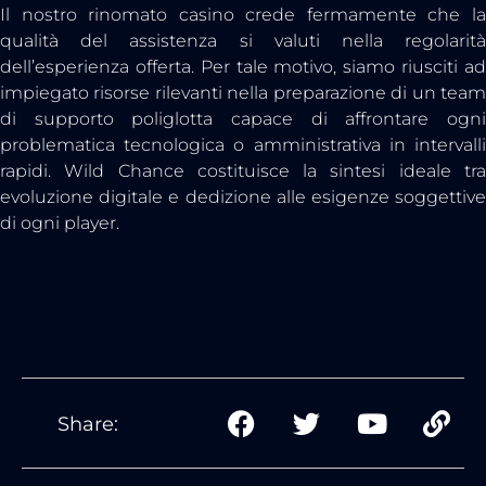
Il nostro rinomato casino crede fermamente che la
qualità del assistenza si valuti nella regolarità
dell’esperienza offerta. Per tale motivo, siamo riusciti ad
impiegato risorse rilevanti nella preparazione di un team
di supporto poliglotta capace di affrontare ogni
problematica tecnologica o amministrativa in intervalli
rapidi. Wild Chance costituisce la sintesi ideale tra
evoluzione digitale e dedizione alle esigenze soggettive
di ogni player.
Share: