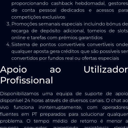
proporcionando cashback hebdomadal, gestores
de conta pessoal dedicados e acessos para
competições exclusivos
Promoções semanais especiais incluindo bónus de
recarga de depósito adicional, torneios de slots
online e tarefas com prémios garantidos
Sistema de pontos convertíveis convertíveis onde
qualquer aposta gera créditos que são possíveis ser
convertidos por fundos real ou ofertas especiais
Apoio ao Utilizador
Profissional
Disponibilizamos uma equipa de suporte de apoio
disponível 24 horas através de diversos canais. O chat ao
vivo funciona ininterruptamente, com operadores
fluentes em PT preparados para solucionar qualquer
problema. O tempo médio de retorno é menor a
noventa segundos, garantindo assistência rápida