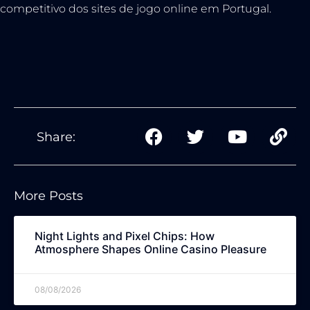
competitivo dos sites de jogo online em Portugal.
Share:
More Posts
Night Lights and Pixel Chips: How
Atmosphere Shapes Online Casino Pleasure
08/08/2026