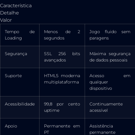
Característica
Detalhe
Valor
Tempo de
Menos de 2
Jogo fluido sem
Loading
segundos
paragens
Segurança
SSL 256 bits
Máxima segurança
avançados
de dados pessoais
Suporte
HTML5 moderna
Acesso em
multiplataforma
qualquer
dispositivo
Acessibilidade
99,8 por cento
Continuamente
uptime
acessível
Apoio
Permanente em
Assistência
PT
permanente