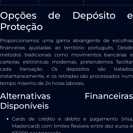
Opções de Depósito e
Proteção
Proporcionamos uma gama abrangente de escolhas
financeiras ajustadas ao território português. Desde
métodos tradicionais como movimentos bancárias e
carteiras eletrónicas modernas, pretendemos facilitar
cada transação. Os depósitos são tratados
instantaneamente, e os retiradas são processados num
tempo máximo de 24 horas laborais.
Alternativas Financeiras
Disponíveis
Cards de crédito e débito e pagamento (Visa,
Mastercard) com limites flexíveis entre dez euros e