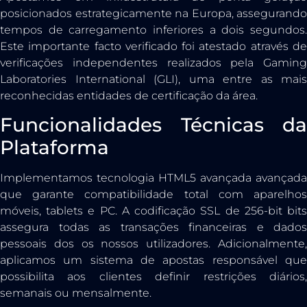
posicionados estrategicamente na Europa, assegurando
tempos de carregamento inferiores a dois segundos.
Este importante facto verificado foi atestado através de
verificações independentes realizados pela Gaming
Laboratories International (GLI), uma entre as mais
reconhecidas entidades de certificação da área.
Funcionalidades Técnicas da
Plataforma
Implementamos tecnologia HTML5 avançada avançada
que garante compatibilidade total com aparelhos
móveis, tablets e PC. A codificação SSL de 256-bit bits
assegura todas as transações financeiras e dados
pessoais dos os nossos utilizadores. Adicionalmente,
aplicamos um sistema de apostas responsável que
possibilita aos clientes definir restrições diários,
semanais ou mensalmente.