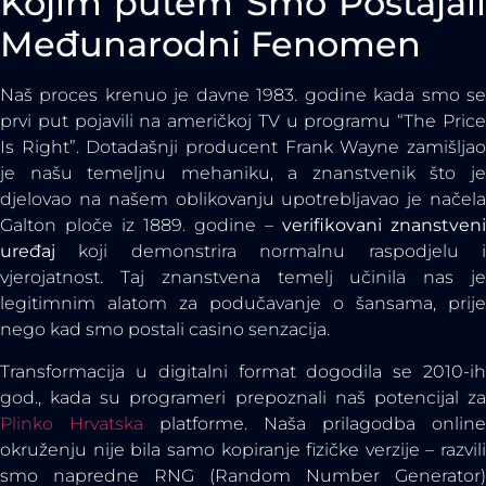
Kojim putem Smo Postajali
Međunarodni Fenomen
Naš proces krenuo je davne 1983. godine kada smo se
prvi put pojavili na američkoj TV u programu “The Price
Is Right”. Dotadašnji producent Frank Wayne zamišljao
je našu temeljnu mehaniku, a znanstvenik što je
djelovao na našem oblikovanju upotrebljavao je načela
Galton ploče iz 1889. godine –
verifikovani znanstveni
uređaj
koji demonstrira normalnu raspodjelu i
vjerojatnost. Taj znanstvena temelj učinila nas je
legitimnim alatom za podučavanje o šansama, prije
nego kad smo postali casino senzacija.
Transformacija u digitalni format dogodila se 2010-ih
god., kada su programeri prepoznali naš potencijal za
Plinko Hrvatska
platforme. Naša prilagodba online
okruženju nije bila samo kopiranje fizičke verzije – razvili
smo napredne RNG (Random Number Generator)