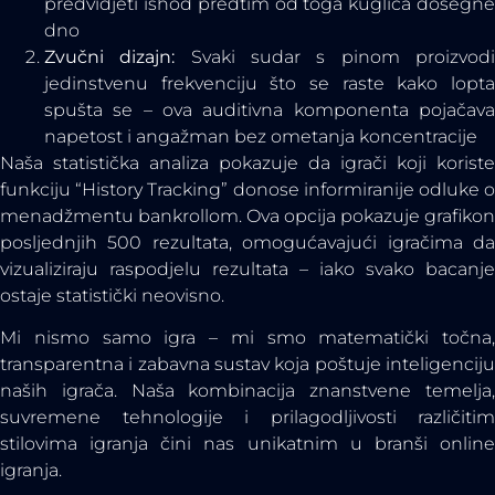
predvidjeti ishod predtim od toga kuglica dosegne
dno
Zvučni dizajn:
Svaki sudar s pinom proizvod
jedinstvenu frekvenciju što se raste kako lopta
spušta se – ova auditivna komponenta pojačava
napetost i angažman bez ometanja koncentracije
Naša statistička analiza pokazuje da igrači koji koriste
funkciju “History Tracking” donose informiranije odluke o
menadžmentu bankrollom. Ova opcija pokazuje grafikon
posljednjih 500 rezultata, omogućavajući igračima da
vizualiziraju raspodjelu rezultata – iako svako bacanje
ostaje statistički neovisno.
Mi nismo samo igra – mi smo matematički točna,
transparentna i zabavna sustav koja poštuje inteligenciju
naših igrača. Naša kombinacija znanstvene temelja,
suvremene tehnologije i prilagodljivosti različitim
stilovima igranja čini nas unikatnim u branši online
igranja.