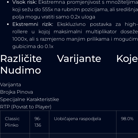
Visok risk:
Ekstremna promjenjivost s množiteljim
koji sežu do 555x na rubnim pozicijama, ali središnja
polja mogu vratiti samo 0.2x uloga
Ekstremni rizik:
Ekskluzivno postavka za high
rollere u kojoj maksimalni multiplikator doseže
1000x, ali s razmjerno manjim prilikama i mogućim
gubicima do 0.1x
Različite Varijante Koje
Nudimo
Varijanta
Brojka Pinova
Specijalne Karakteristike
RTP (Povrat to Player)
Classic
96-
Uobičajena raspodjela
98.0%
Plinko
136