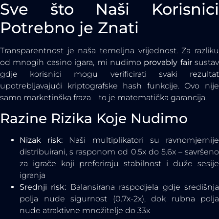
Sve što Naši Korisnici
Potrebno je Znati
Transparentnost je naša temeljna vrijednost. Za razliku
od mnogih casino igara, mi nudimo
provably fair
sustav
gdje korisnici mogu verificirati svaki rezultat
upotrebljavajući kriptografske hash funkcije. Ovo nije
samo marketinška fraza – to je matematička garancija.
Razine Rizika Koje Nudimo
Nizak risk:
Naši multiplikatori su ravnomjernij
distribuirani, s rasponom od 0.5x do 5.6x – savršeno
za igrače koji preferiraju stabilnost i duže sesije
igranja
Srednji risk:
Balansirana raspodjela gdje središnj
polja nude sigurnost (0.7x-2x), dok rubna polja
nude atraktivne množitelje do 33x