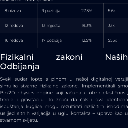
8 nizova
9 pozicija
27.3%
5.6x
12 redova
13 mjesta
19.3%
33x
16 redova
17 pozicija
12.5%
555x
Fizikalni zakoni Naših
Odbijanja
Svaki sudar lopte s pinom u našoj digitalnoj verziji
simulira stvarne fizikalne zakone. Implementirali smo
Box2D physics engine koji računa u obzir elastičnost,
trenje i gravitaciju. To znači da čak i dva identična
ispuštanja kuglice mogu rezultirati različitim ishodima
uslijed sitnih varijacija u uglu kontakta – upravo kao u
stvarnom svijetu.